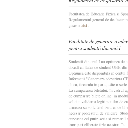
Regulament de desfasurare a 
Facultatea de Educatie Fizica si Spor
Regulamentul general de desfasurare 
gaseste
aici
.
Facilitate de generare a ade
pentru studentii din anii I
Studentii din anul I au optiunea de a
dovedi calitatea de student UBB din
Optiunea este disponibila în contul f
Informatii "Genereaza adeverinta CFR
aloca, fiecaruia în parte, câte o seri
La cumpararea biletului, în cadrul a
de cumpãrare bilete online, in modulu
solicita validarea legitimatiilor de ca
urmeaza sa solicite eliberarea de bi
necesar procesului de validare. Stude
cunoasca cel putin seria si numarul d
transport eliberate fizic acestora în a