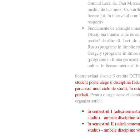
domnul Lect. dr. Dan Mircea S
mediul de business. Cursurile
fiecare joi, în intervalul orar
respectiv
Fundamente de educaţie umani
Disciplina Fundamente de edu
predatã de cãtre dl. Lect. dr.
Rusu (programe în limbile rom
Gergely (programe în limba m
(programe în limba germanã).
online, în fiecare miercuri, î
fiecare având alocate 3 credite ECTS
student poate alege o disciplinã facu
parcursul unui ciclu de studii, în ori
predatã.
Pentru o organizare eficientã
organiza astfel:
în semestrul I (adicã semestre
studiu) - ambele discipline v
în semestrul II (adicã semestr
studiu) - ambele discipline vo