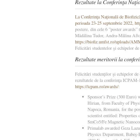
Rezultate la Conferinţa Naţi
La Conferinţa Naţionalã de Biofizic
perioada 23-25 septembrie 2022,
htt
postere, din cele 6 ”poster awards” t
Mãdãlina Tudor, Andra-Mãlina Afto
https://biofiz.umfst.ro/uploads/
Felicitãri studentelor şi echipelor de
Rezultate meritorii la confe
Felicitãri studenţilor şi echipelor de
rezultatele de la conferinţa ICPAM-
https://icpam.ro/awards/
:
Sponsor’s Prize (300 Eur
Hirian, from Faculty of Phys
Napoca, Romania, for the pos
scientist entitled: Properti
SmCo5/Fe Magnetic Nanocom
Primalab awarded Geza Laza
Physics Department, Babeş-Bo