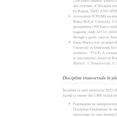
(200 Euro) entitled: Effects 
and structure of Hexaplex tru
by Raman, XRD AND SEM-
Association ICPAMS awarded
Babeş-Bolyai University, Clu
presentation (300 Euro) entit
magnetic study of Co1-xMx
through a green, sucrose bas
Ioana Marica was awarded the
University of Dubrovnik for t
scientists, “T14-P: A sustain
to microplastics based on Ra
Marica*, I. Nesterovschi, S. 
Discipline transversale în p
Începând cu anul universitar 2022-20
licenţã şi master din UBB includ douã
Fundamente de antreprenoria
Disciplina Fundamente de antr
universitate de catre doamna