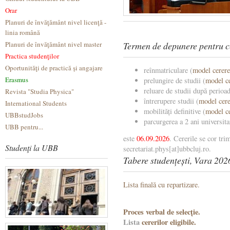
Orar
Planuri de învăţământ nivel licenţă -
linia română
Planuri de învăţământ nivel master
Termen de depunere pentru c
Practica studenţilor
Oportunităţi de practică şi angajare
reînmatriculare (
model cerere
Erasmus
prelungire de studii (
model c
reluare de studii după perioad
Revista "Studia Physica"
întrerupere studii (
model cere
International Students
mobilități definitive (
model c
UBBstudJobs
parcurgerea a 2 ani universita
UBB pentru...
este
06.09.2026
. Cererile se cor tri
Studenţi la UBB
secretariat.phys[at]ubbcluj.ro.
Tabere studențești, Vara 202
Lista finală cu repartizare.
Proces verbal de selecție.
Lista
cererilor eligibile.