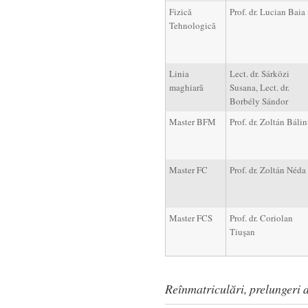
Fizică
Prof. dr. Lucian Baia
Tehnologică
Linia
Lect. dr. Sárközi
maghiară
Susana, Lect. dr.
Borbély Sándor
Master BFM
Prof. dr. Zoltán Bálin
Master FC
Prof. dr. Zoltán Néda
Master FCS
Prof. dr. Coriolan
Tiuşan
Reînmatriculări, prelungeri de