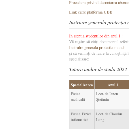
Procedura privind decontarea abonam
Link catre platforma UBB
Instruire generalã protecţia 
În atenţia studenţilor din anul I !
Vã rugãm sã citiţi documentul referit
Instruire generala protectia muncii
şi sã semnaţi de luare la cunoştinţã în
specializare:
Tutorii anilor de studii 2024
Specializarea
Anul 1
Fizică
Lect. dr. Iancu
medicală
Ştefania
Fizică, Fizică
Lect. dr. Claudiu
informatică
Lung