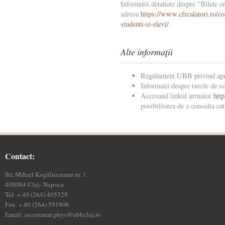
Informatii detaliate despre "Bilete on
adresa
https://www.cfrcalatori.ro/co
studenti-si-elevi/
.
Alte informaţii
Regulament UBB privind apro
Informatii despre taxele de sc
Accesand linkul urmator
http
posibilitatea de a consulta ca
Contact:
Str. Mihail Kogălniceanu nr. 1
400084 Cluj- Napoca
Tel: + 40 (264) 405328
Fax: + 40 (264) 591906
Email: secretariat.phys@ubbcluj.ro