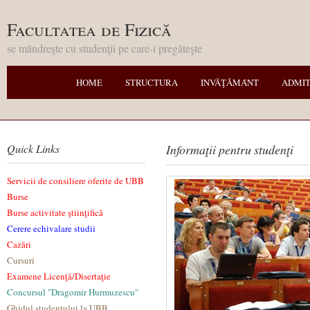
Facultatea de Fizică
se mȃndreşte cu studenţii pe care-i pregăteşte
HOME
STRUCTURA
INVĂŢĂMȂNT
ADMI
Quick Links
Informaţii pentru studenţi
Servicii de consiliere oferite de UBB
Burse
Burse activitate ştiinţifică
Cerere echivalare studii
Cazări
Cursuri
Examene Licenţă/Disertaţie
Concursul "Dragomir Hurmuzescu"
Ghidul studentului la UBB